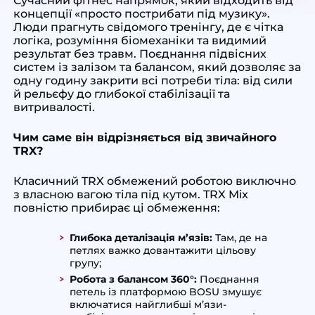
Сучасний фітнес напрямок, який відходить від
концепції «просто пострибати під музику».
Люди прагнуть свідомого тренінгу, де є чітка
логіка, розуміння біомеханіки та видимий
результат без травм. Поєднання підвісних
систем із залізом та балансом, який дозволяє за
одну годину закрити всі потреби тіла: від сили
й рельєфу до глибокої стабілізації та
витривалості.
Чим саме він відрізняється від звичайного
TRX?
Класичний TRX обмежений роботою виключно
з власною вагою тіла під кутом. TRX Mix
повністю прибирає ці обмеження:
Глибока деталізація м’язів:
Там, де на
петлях важко довантажити цільову
групу;
Робота з балансом 360°:
Поєднання
петель із платформою BOSU змушує
включатися найглибші м’язи-