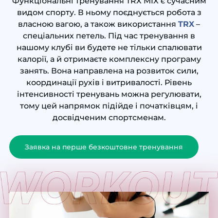
Функціональні тренування TRX MIX є сучасним
видом спорту. В ньому поєднується робота з
власною вагою, а також використання
TRX
–
спеціальних петель. Під час тренування в
нашому клубі ви будете не тільки спалювати
калорії, а й отримаєте комплексну програму
занять. Вона направлена на розвиток сили,
координації рухів і витривалості. Рівень
інтенсивності тренувань можна регулювати,
тому цей напрямок підійде і початківцям, і
досвідченим спортсменам.
Заявка на перше безкоштовне тренування