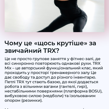
Чому це «щось крутіше» за
звичайний TRX?
Це не просто групове заняття у фітнес-залі, де
всі синхронно повторюють однакові рухи. TRX
Mix – це авторський функціональний клас, який
проходить у просторі тренажерного залу
Це
дає свободу та доступ до різного інвентарю.
Петлі TRX тут стають базою, до якої додається
робота з вільними вагами (гантелі, гирі),
нестабільними поверхнями (платформа BOSU),
вибуховою силою (медболи) та ізольованим
опором (резинки).