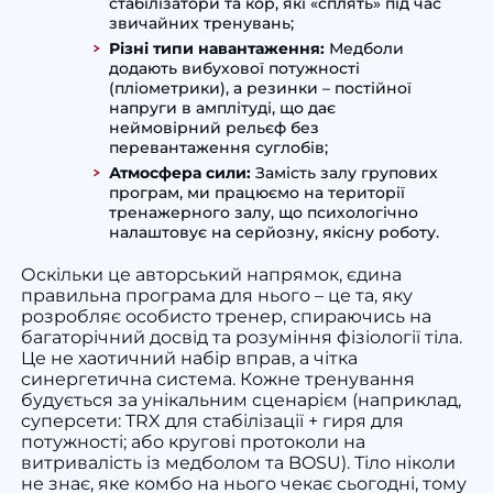
стабілізатори та кор, які «сплять» під час
звичайних тренувань;
Різні типи навантаження:
Медболи
додають вибухової потужності
(пліометрики), а резинки – постійної
напруги в амплітуді, що дає
неймовірний рельєф без
перевантаження суглобів;
Атмосфера сили:
Замість залу групових
програм, ми працюємо на території
тренажерного залу, що психологічно
налаштовує на серйозну, якісну роботу.
Оскільки це авторський напрямок, єдина
правильна програма для нього – це та, яку
розробляє особисто тренер, спираючись на
багаторічний досвід та розуміння фізіології тіла.
Це не хаотичний набір вправ, а чітка
синергетична система. Кожне тренування
будується за унікальним сценарієм (наприклад,
суперсети: TRX для стабілізації + гиря для
потужності; або кругові протоколи на
витривалість із медболом та BOSU). Тіло ніколи
не знає, яке комбо на нього чекає сьогодні, тому