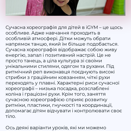
Сучасна хореографія для дітей
в іGYM – це щось
особливе. Адже
навчання
проходить в
особливій атмосфері. Дітки можуть обрати
напрямок танцю, який їм більше подобається.
Сучасна хореографія відображає собою живу
енергію, запал і позитивний настрій. Це не
просто танець, а ціла культура зі своїми
унікальними стилями, одягом та рухами. Під
ритмічний реп виконавця поєднують високі
стрибки з граційним ковзанням, чіткі рухи
переходять у плавні. Характерні риси сучасної
хореографії – низька посадка, розслаблені
коліна і граціозні рухи. Крім того, заняття
сучасною хореографією сприяє розвитку
ритміки, пластики, гнучкості та координації,
допомагає дітям відчувати і контролювати своє
тіло.
Ось деякі варіанти уроків, які ми можемо