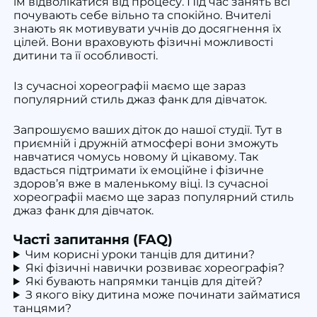
їм відволікатися від процесу. Під час занять всі
почувають себе вільно та спокійно. Вчителі
знають як мотивувати учнів до досягнення їх
цілей. Вони враховують фізичні можливості
дитини та її особливості.
Із сучасноі хореографіі маємо ще зараз
популярний стиль джаз фанк для дівчаток.
Запрошуємо ваших діток до нашої студії. Тут в
приємній і дружній атмосфері вони зможуть
навчатися чомусь новому й цікавому. Так
вдасться підтримати їх емоційне і фізичне
здоров’я вже в маленькому віці. Із сучасноі
хореографіі маємо ще зараз популярний стиль
джаз фанк для дівчаток.
Часті запитання (FAQ)
Чим корисні уроки танців для дитини?
Які фізичні навички розвиває хореографія?
Які бувають напрямки танців для дітей?
З якого віку дитина може починати займатися
танцями?