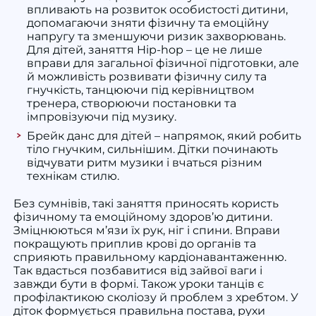
впливають на розвиток особистості дитини,
допомагаючи зняти фізичну та емоційну
напругу та зменшуючи ризик захворювань.
Для дітей, заняття Hip-hop – це не лише
вправи для загальної фізичної підготовки, але
й можливість розвивати фізичну силу та
гнучкість, танцюючи під керівництвом
тренера, створюючи постановки та
імпровізуючи під музику.
Брейк данс для дітей
– напрямок, який робить
тіло гнучким, сильнішим. Дітки починають
відчувати ритм музики і вчаться різним
технікам стилю.
Без сумнівів, такі заняття приносять
користь
фізичному та емоційному здоров’ю дитини.
Зміцнюються м’язи їх рук, ніг і спини. Вправи
покращують приплив крові до органів та
сприяють правильному кардіонавантаженню.
Так вдасться позбавитися від зайвої ваги і
завжди бути в формі. Також уроки танців є
профілактикою сколіозу й проблем з хребтом. У
діток формується правильна постава, рухи