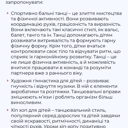
запропонувати:
Спортивно бальні танці
– це злиття мистецтва
та фізичної активності. Вони розвивають
координацію
рухів, граціозність та виразність.
Вони включають такі
класичні
стилі, як вальс,
балет
, танго та ін. Танці допомагають дітям
розвивати витривалість та формують гарну
фізичну форму. Крім того, дітки вчаться
контролювати своє тіло та відчувати ритм, що
сприяє їх гармонійному розвитку. Танці – це
не лише фізична активність, а й можливість
вчитися працювати в команді та розуміти
партнера вже з раннього віку.
Художня гімнастика для дітей
– розвиває
гнучкість
і відчуття музики. В ній є елементи
акробатики та розтяжки. Танцювальні
вправи
зміцнюють
м’язи
і роблять організм більш
виносливим.
Хіп хоп для дітей
– танцювальний стиль,
популярний серед дорослих та дітей завдяки
своїй яскравості, ритмічності, динаміці та
чіткості рухів. Уроки хіп-хопу позитивно