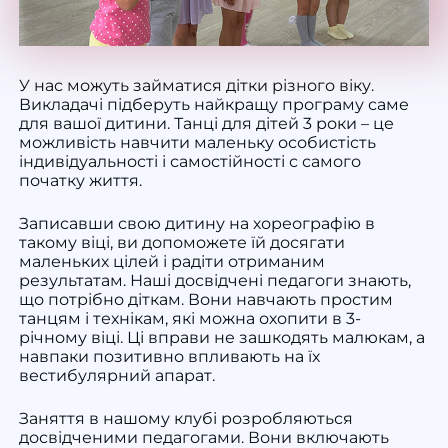
У нас можуть займатися дітки різного віку.
Викладачі підберуть найкращу програму саме
для вашої дитини.
Танці для дітей 3 роки
– це
можливість навчити маленьку особистість
індивідуальності і самостійності с самого
початку життя.
Записавши свою дитину на хореографію в
такому віці, ви допоможете їй досягати
маленьких цілей і радіти отриманим
результатам. Наші досвідчені педагоги знають,
що потрібно діткам. Вони навчають простим
танцям і технікам, які можна охопити в 3-
річному віці. Ці вправи не зашкодять малюкам, а
навпаки позитивно впливають на їх
вестибулярний апарат.
Заняття в нашому клубі розробляються
досвідченими педагогами. Вони включають