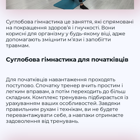
Суглобова гімнастика це
заняття
, які спрямовані
на покращення здоров’я і гнучкості. Вони
корисні для
організму
у будь-якому
віці
, адже
допомагають зміцнити м’язи і запобігти
травмам.
Суглобова гімнастика для початківців
Для початківців
навантаження
проходять
поступово. Спочатку тренер вчить простим і
легким вправам, а потім переходить до більш
складних.
Комплекс
тренувань підбирається із
урахуванням ваших особливостей. Завдяки
правильним
рухам
і технікам, ви не будете
перевантажувати себе, а навпаки отримаєте
задоволення від тренувань.