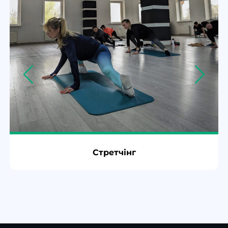
Стретчінг