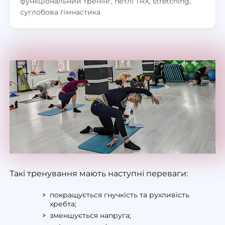
функціональний тренінг, петлі TRX, stretching,
суглобова гімнастика
Такі тренування мають наступні переваги:
покращується гнучкість та рухливість
хребта;
зменшується напруга;