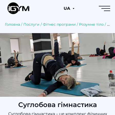
UA
Головна
/
Послуги
/
Фітнес програми
/
Розумне тіло
/
Суг
Суглобова гімнастика
Суглобова гімнастика – це комплекс фізичних