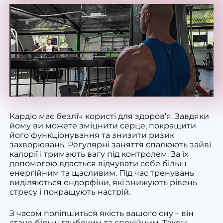
Кардіо має безліч користі для здоров’я. Завдяки
йому ви можете зміцнити серце, покращити
його функціонування та знизити ризик
захворювань. Регулярні заняття спалюють зайві
калорії і тримають вагу під контролем. За їх
допомогою вдасться відчувати себе більш
енергійним та щасливим. Під час тренувань
виділяються ендорфіни, які знижують рівень
стресу і покращують настрій.
З часом поліпшиться якість вашого сну – він
стане більш глибоким та спокійним. Також