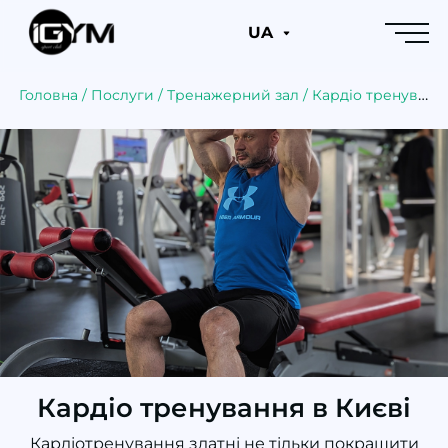
UA
Головна
/
Послуги
/
Тренажерний зал
/
Кардіо тренування
Кардіо тренування в Києві
Кардіотренування здатні не тільки покращити