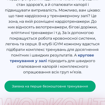
стан здоров’я, а й спалювати
калорії
і
підвищувати
витривалість
. Можливо, вам цікаво:
що таке кардіозона у тренажерному залі
? Це
зона
, на якій розміщені
кардіотренажери
. До
них відносять велотренажери, бігові доріжки,
еліптичні
тренажери
і т.д. За їх допомогою
покращується
робота
кровоносної системи,
легень та
серця
. В
клубі
iGYM кожному вдасться
підібрати
комплекс тренувань
для досягнення
помітних і швидких результатів. А
кругове
тренування у залі
підходить для швидкого
спалювання калорій і комплексного
опрацювання всіх груп м’язів.
Заявка на перше безкоштовне тренування