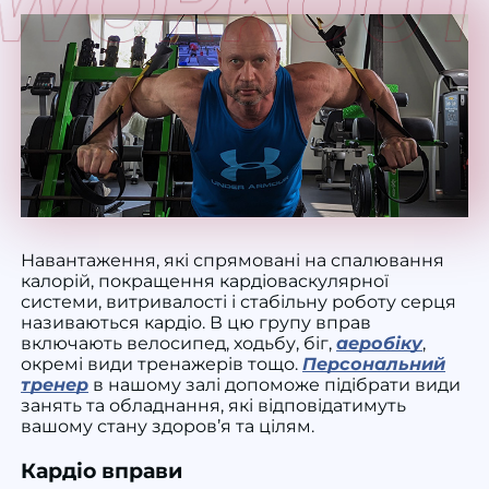
Навантаження
, які спрямовані на спалювання
калорій, покращення кардіоваскулярної
системи, витривалості і стабільну роботу серця
називаються
кардіо
. В цю
групу
вправ
включають велосипед,
ходьбу
,
біг
,
аеробіку
,
окремі види тренажерів тощо.
Персональний
тренер
в нашому
залі
допоможе підібрати види
занять
та
обладнання
, які відповідатимуть
вашому стану здоров’я та цілям.
Кардіо вправи