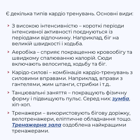
Є декілька типів кардіо тренувань. Основні види:
З високою
інтенсивністю
– короткі періоди
інтенсивної активності поєднуються із
періодами відпочинку. Наприклад, біг на
великій швидкості і ходьба.
Аеробіка – сприяє покращенню кровообігу та
швидкому спалюванню калорій. Сюди
включають велосипед, ходьбу та біг.
Карідо-силові – комбінація кардіо-тренувань з
силовими вправами. Наприклад, вправи з
гантелями,
жим
штанги, стрибки і т.д..
Танцювальні заняття – покращують фізичну
форму і підвищують пульс. Серед них:
зумба
,
хіп-хоп.
Тренажери – використовують бігову доріжку,
велотренажери, еліптичне обладнання тощо.
Тренажерна зала
оздоблена найкращими
тренажерами.