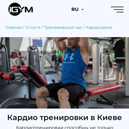
RU
Главная
/
Услуги
/
Тренажерный зал
/
Кардиозона
Кардио тренировки в Киеве
Кардиотренировки способны не только