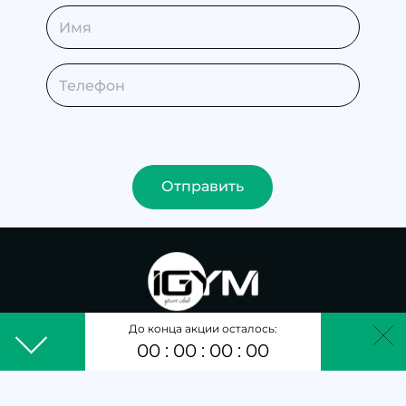
Отправить
IGYM – СПОРТИВНО-ОЗДОРОВИТЕЛЬНЫЙ
До конца акции осталось:
КЛУБ НОВОГО ПОКОЛЕНИЯ
00
:
00
:
00
:
00
Пакуй форму – ждём
тебя
в iGYM.