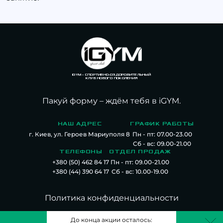
IGYM – СПОРТИВНО-ОЗДОРОВИТЕЛЬНЫЙ
КЛУБ НОВОГО ПОКОЛЕНИЯ
Пакуй форму – ждём
тебя
в iGYM.
НАШ АДРЕС
ГРАФИК РАБОТЫ
г. Киев, ул. Героев Мариуполя 8
Пн - пт: 07.00-23.00
Сб - вс: 09.00-21.00
ТЕЛЕФОНЫ
ОТДЕЛ ПРОДАЖ
+380 (50) 462 84 17
Пн - пт: 09.00-21.00
+380 (44) 390 64 17
Сб - вс: 10.00-19.00
Политика конфиденциальности
Публичный договор
До конца акции осталось: